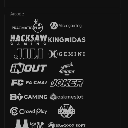
Arcade