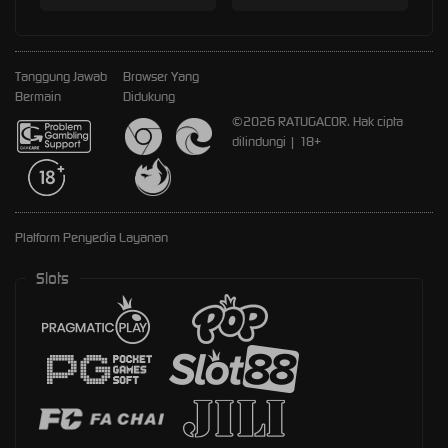
Tanggung Jawab
Browser Yang
Bermain
Didukung
©2026 RATUGACOR. Hak cipta
dilindungi | 18+
Platform Penyedia Layanan
Slots