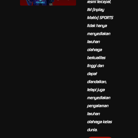
resmi tercepat,
IM (Inplay
Matrix) SPORTS
tidak hanya
menyediakan
taruhan
olahraga
berkualitas
tinggi dan
dapat
diandalkan,
tetapi juga
menyediakan
pengalaman
taruhan
olahraga kelas
dunia.