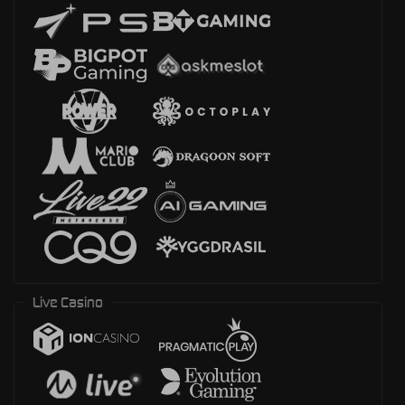
Live Casino