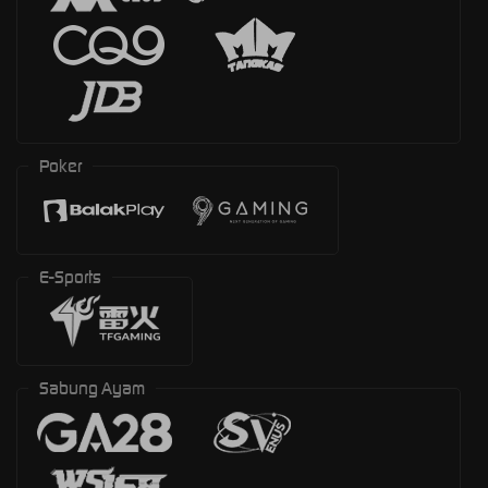
Poker
E-Sports
Sabung Ayam