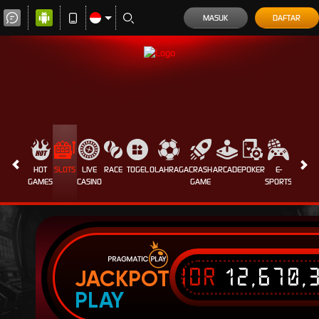
MASUK
DAFTAR
HOT
SLOTS
LIVE
RACE
TOGEL
OLAHRAGA
CRASH
ARCADE
POKER
E-
SABUN
GAMES
CASINO
GAME
SPORTS
AYAM
IDR
12,670,
JACKPOT
PLAY