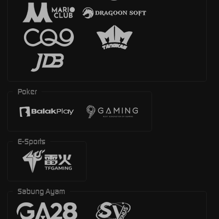
Poker
E-Sports
Sabung Ayam