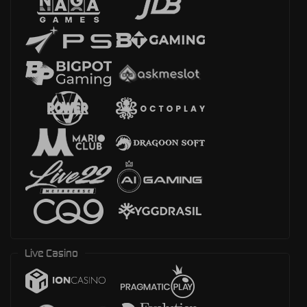
Live Casino