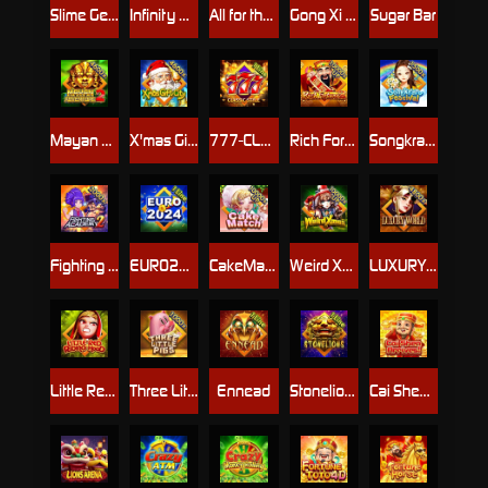
Slime Gem
Infinity Mining
All for the Winner
Gong Xi Fa Cai
Sugar Bar
Mayan Adventure2
X'mas Gift City
777-CLASSIC STYLE
Rich Fortune 2
Songkran Festival
Fighting Academy 2
EURO2024
CakeMatch
Weird Xmas
LUXURY WORLD
Little Red Riding Hood
Three Little Pigs
Ennead
Stonelions
Cai Shen Arrives!