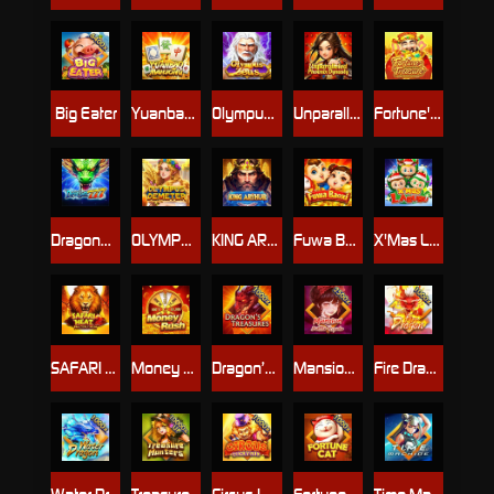
Big Eater
Yuanbao Mahjong
Olympus - Zeus
Unparalleled Phoenix Dynasty
Fortune's Treasure
Dragon777
OLYMPUS DEMETER
KING ARTHUR
Fuwa Baoxi
X'Mas LABUBU
SAFARI HEAT 2-MULTIPLY FUN
Money Rush
Dragon’s Treasures
Mansion Battle Royale
Fire Dragon