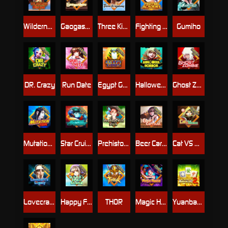
Wilderness Hunting
Gaogashou
Three Kingdoms
Fighting Academy
Gumiho
DR. Crazy
Run Date
Egypt Gods
Halloween Horror
Ghost Zombie
Mutation fish
Star Cruise
Prehistoric Park
Beer Carnival
Cat VS Mouse
Lovecraft's Legacy
Happy Fruit Stand
THOR
Magic House
Yuanbao Mahjong2