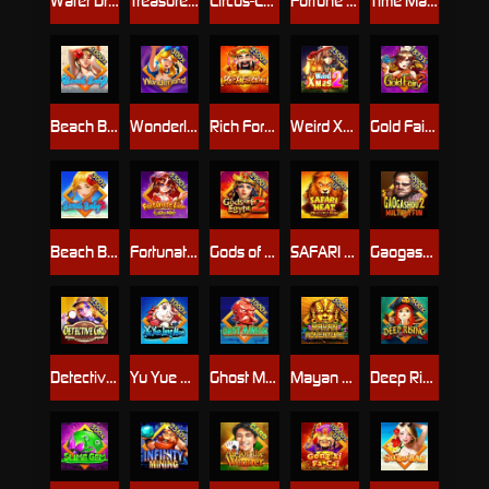
Water Dragon
Treasure Hunters
Circus-Lucky Mix
Fortune Cat
Time Machine
Beach Baby
Wonderland
Rich Fortune
Weird Xmas2
Gold Fairy 2
Beach Baby2
Fortunate Lion-Lucky Mix
Gods of Egypt2
SAFARI HEAT-MULTIPLY FUN
Gaogashou2 MULTIPLY FUN
Detective Girl
Yu Yue Long Men
Ghost Mansion
Mayan Adventure
Deep Rising