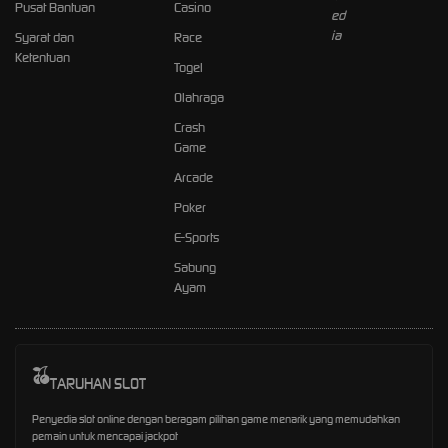
Pusat Bantuan
Casino
Syarat dan
Race
Ketentuan
Togel
Olahraga
Crash
Game
Arcade
Poker
E-Sports
Sabung
Ayam
TARUHAN SLOT
Penyedia slot online dengan beragam pilihan game menarik yang memudahkan
pemain untuk mencapai jackpot