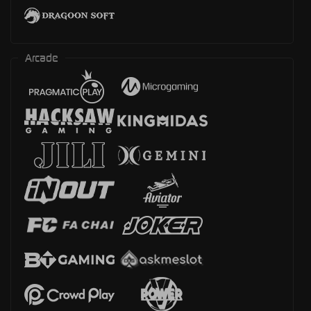
Arcade