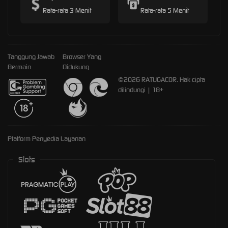
Rata-rata 3 Menit
Rata-rata 5 Menit
Tanggung Jawab
Browser Yang
Bermain
Didukung
©2026 RATUGACOR. Hak cipta
dilindungi | 18+
Platform Penyedia Layanan
Slots