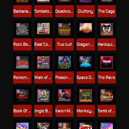
Barbarian Fury
Tombstone
Deadwood xNudge
Gluttony
The Cage
Rock Bottom
East Coast Vs West Coast
True kult
Dragon Tribe
Harlequin Carnival
Remember Gulag
Walk of Shame
Poison Eve
Space Donkey
The Rave
Book Of Shadows
Jingle Balls
Karen Maneater
Monkey's Gold xPays
Tomb of Nefertiti