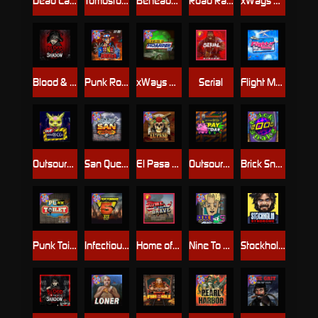
Dead Canary
Tombstone RIP
Beheaded
Road Rage
xWays Hoarder 2
Blood & Shadow
Punk Rocker 2
xWays Hoarder xSplit
Serial
Flight Mode
Outsourced
San Quentin xWays
El Pasa Gunfight xNudge
Outsourced: Payday
Brick Snake 2000
Punk Toilet
Infectious 5 xWays
Home of the Brave
Nine To Five
Stockholm Syndrome