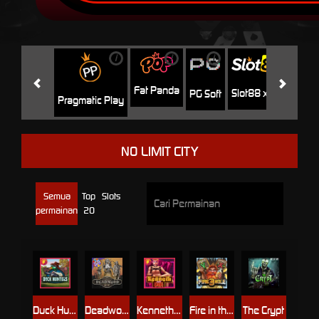
i
i
i
i
i
Facha
Fat Panda
Slot88 x PP
PG Soft
Pragmatic Play
NO LIMIT CITY
Semua
Top
Slots
permainan
20
Duck Hunters
Deadwood R.I.P
Kenneth Must Die
Fire in the Hole 3
The Crypt