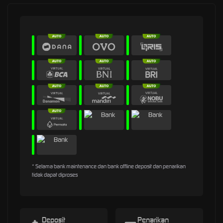
* Selama bank maintenance dan bank offline deposit dan penarikan
tidak dapat diproses
Deposit
Penarikan