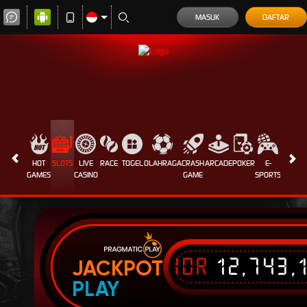
MASUK
DAFTAR
HOT
SLOTS
LIVE
RACE
TOGEL
OLAHRAGA
CRASH
ARCADE
POKER
E-
SABUN
GAMES
CASINO
GAME
SPORTS
AYAM
IDR
12,743,
JACKPOT
PLAY