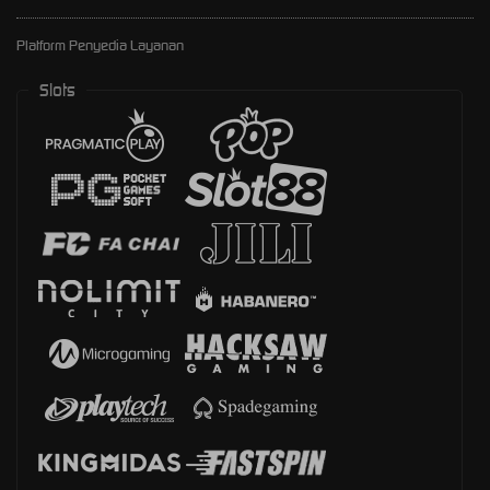
Platform Penyedia Layanan
Slots