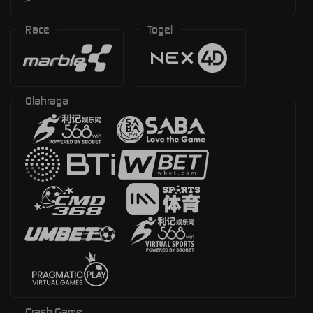
Race
Togel
Olahraga
Crash Game